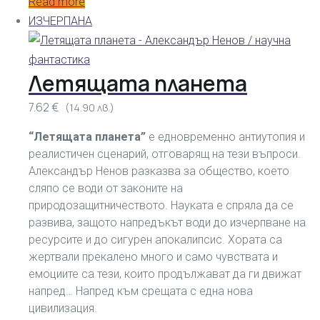
Read more
ИЗЧЕРПАНА
Летящата планета
7.62 €
(14.90 лв.)
“Летящата планета”
е едновременно антиутопия и
реалистичен сценарий, отговарящ на тези въпроси.
Александър Ненов разказва за общество, което
сляпо се води от законите на
природозащитничеството. Науката е спряла да се
развива, защото напредъкът води до изчерпване на
ресурсите и до сигурен апокалипсис. Хората са
жертвали прекалено много и само чувствата и
емоциите са тези, които продължават да ги движат
напред… Напред към срещата с една нова
цивилизация.