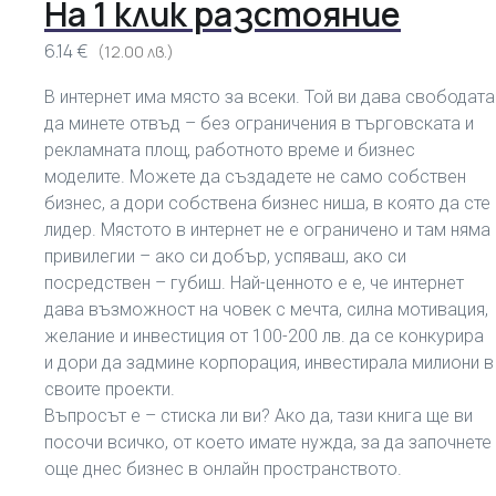
На 1 клик разстояние
6.14 €
(12.00 лв.)
В интернет има място за всеки. Той ви дава свободата
да минете отвъд – без ограничения в търговската и
рекламната площ, работното време и бизнес
моделите. Можете да създадете не само собствен
бизнес, а дори собствена бизнес ниша, в която да сте
лидер. Мястото в интернет не е ограничено и там няма
привилегии – ако си добър, успяваш, ако си
посредствен – губиш. Най-ценното е е, че интернет
дава възможност на човек с мечта, силна мотивация,
желание и инвестиция от 100-200 лв. да се конкурира
и дори да задмине корпорация, инвестирала милиони в
своите проекти.
Въпросът е – стиска ли ви? Ако да, тази книга ще ви
посочи всичко, от което имате нужда, за да започнете
още днес бизнес в онлайн пространството.